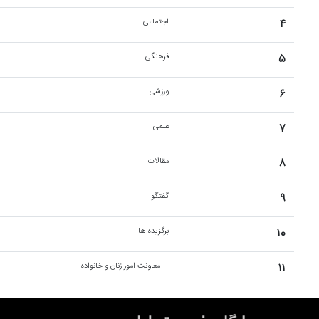
۴
اجتماعی
۵
فرهنگی
۶
ورزشی
۷
علمی
۸
مقالات
۹
گفتگو
۱۰
برگزیده ها
۱۱
معاونت امور زنان و خانواده