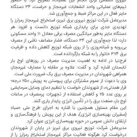
نیروی انتظامی برای انجام این عملیات، تصریح کرد: با حضور
تیم‌های عملیاتی واحد انشعابات غیرمجاز و حراست، ۳۴ دستگاه
ماینر فعال در این مراکز ضبط و جمع‌آوری شد.
مدیرعامل شرکت توزیع نیروی برق تبریز، استخراج غیرمجاز رمزارز را
تهدیدی جدی برای پایداری شبکه توزیع دانست و افزود: هر
دستگاه ماینر به‌طور میانگین مصرف برقی معادل ۱۱ واحد مسکونی
دارد؛ لذا جمع‌آوری این ۳۴ دستگاه، فشار مضاعف ناشی از مصرف
بی‌رویه و شبانه‌روزی را از روی شبکه توزیع کاهش داده و ظرفیت
برق ۳۷۴ خانوار را به شبکه بازگردانده است.
فرج‌نیا در ادامه به اهمیت مدیریت مصرف در روزهای اوج بار
تابستان اشاره کرد و گفت: علاوه بر مقابله با مصارف غیرمجاز،
همراهی شهروندان در مدیریت مصرف برق یک ضرورت ملی است.
وی با دعوت از عموم مشترکان برای پیوستن به پویش «۲۵ درجه؛
قرار همدلی»، از شهروندان خواست با تنظیم دمای وسایل سرمایشی
بر روی عدد ۲۵ و کاهش استفاده از تجهیزات پرمصرف در ساعات
اوج بار، صنعت برق را در تأمین انرژی پایدار یاری کنند.
این مقام مسئول همچنین با اشاره به اجرای طرح ملی «سبا»
(سفیران بهینه‌سازی انرژی)، هدف از این پویش را فرهنگ‌سازی و
ارتقای دانش عمومی در حوزه بهینه‌سازی انرژی عنوان کرد.
مدیرعامل شرکت توزیع نیروی برق تبریز در پایان از شهروندان
درخواست کرد هرگونه فعالیت مراکز غیرمجاز استخراج رمزارز را از