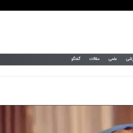
زشی
علمی
مقالات
گفتگو