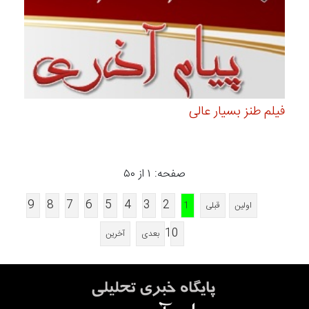
فیلم طنز بسیار عالی
صفحه: ۱ از ۵۰
9
8
7
6
5
4
3
2
اولین
قبلی
1
10
بعدی
آخرین