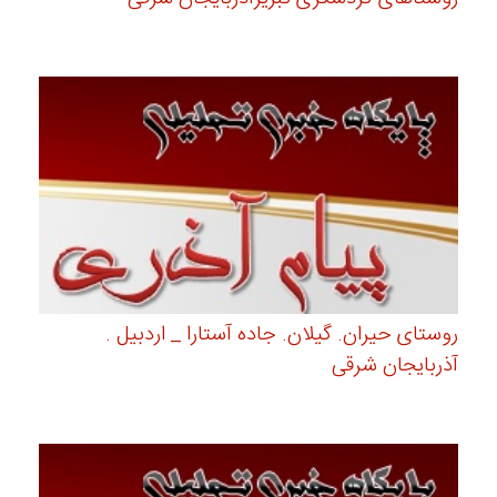
روستای حیران. گیلان. جاده آستارا _ اردبیل .
آذربایجان شرقی