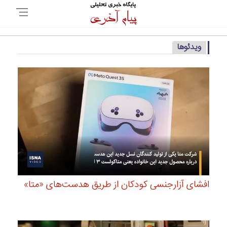
ویدئوها
افشای آزارجنسی کودکان از طریق هدست‌های «متا»