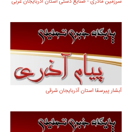
سرزمین مادری - صنایع دستی استان آذربایجان غربی
آبشار پیرسقا استان آذربایجان شرقی