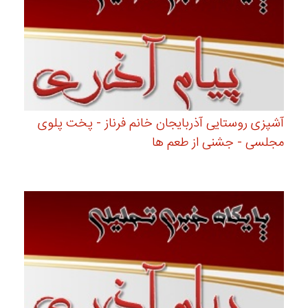
آشپزی روستایی آذربایجان خانم فرناز - پخت پلوی
مجلسی - جشنی از طعم ها