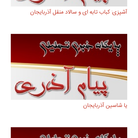
آشپزی: کباب تابه ای و سالاد منقل آذربایجان
یا شاسین آذربایجان